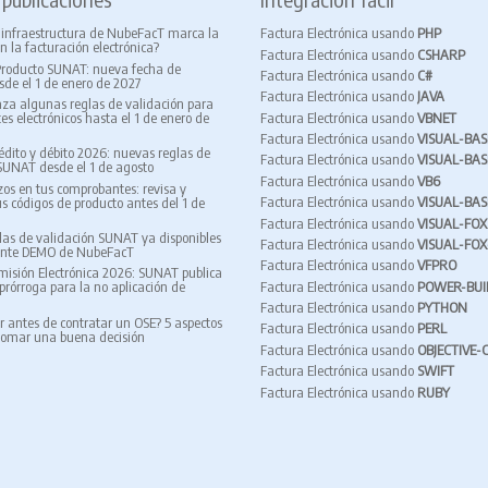
 infraestructura de NubeFacT marca la
Factura Electrónica usando
PHP
n la facturación electrónica?
Factura Electrónica usando
CSHARP
Producto SUNAT: nueva fecha de
Factura Electrónica usando
C#
sde el 1 de enero de 2027
Factura Electrónica usando
JAVA
za algunas reglas de validación para
Factura Electrónica usando
VBNET
s electrónicos hasta el 1 de enero de
Factura Electrónica usando
VISUAL-BAS
édito y débito 2026: nuevas reglas de
Factura Electrónica usando
VISUAL-BAS
SUNAT desde el 1 de agosto
Factura Electrónica usando
VB6
zos en tus comprobantes: revisa y
Factura Electrónica usando
VISUAL-BAS
us códigos de producto antes del 1 de
Factura Electrónica usando
VISUAL-FOX
as de validación SUNAT ya disponibles
Factura Electrónica usando
VISUAL-FO
ente DEMO de NubeFacT
Factura Electrónica usando
VFPRO
isión Electrónica 2026: SUNAT publica
Factura Electrónica usando
POWER-BUI
rórroga para la no aplicación de
Factura Electrónica usando
PYTHON
r antes de contratar un OSE? 5 aspectos
Factura Electrónica usando
PERL
tomar una buena decisión
Factura Electrónica usando
OBJECTIVE-
Factura Electrónica usando
SWIFT
Factura Electrónica usando
RUBY