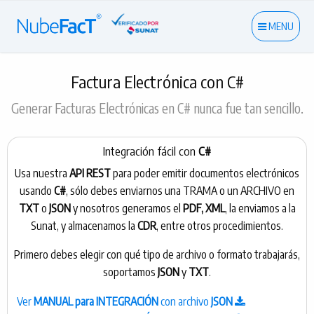
MENU
Factura Electrónica con C#
Generar Facturas Electrónicas en C# nunca fue tan sencillo.
Integración fácil con
C#
Usa nuestra
API REST
para poder emitir documentos electrónicos
usando
C#
, sólo debes enviarnos una TRAMA o un ARCHIVO en
TXT
o
JSON
y nosotros generamos el
PDF, XML
, la enviamos a la
Sunat, y almacenamos la
CDR
, entre otros procedimientos.
Primero debes elegir con qué tipo de archivo o formato trabajarás,
soportamos
JSON
y
TXT
.
Ver
MANUAL para INTEGRACIÓN
con archivo
JSON