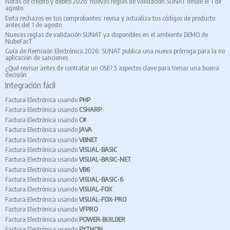
Notas de crédito y débito 2026: nuevas reglas de validación SUNAT desde el 1 de
agosto
Evita rechazos en tus comprobantes: revisa y actualiza tus códigos de producto
antes del 1 de agosto
Nuevas reglas de validación SUNAT ya disponibles en el ambiente DEMO de
NubeFacT
Guía de Remisión Electrónica 2026: SUNAT publica una nueva prórroga para la no
aplicación de sanciones
¿Qué revisar antes de contratar un OSE? 5 aspectos clave para tomar una buena
decisión
Integración fácil
Factura Electrónica usando
PHP
Factura Electrónica usando
CSHARP
Factura Electrónica usando
C#
Factura Electrónica usando
JAVA
Factura Electrónica usando
VBNET
Factura Electrónica usando
VISUAL-BASIC
Factura Electrónica usando
VISUAL-BASIC-NET
Factura Electrónica usando
VB6
Factura Electrónica usando
VISUAL-BASIC-6
Factura Electrónica usando
VISUAL-FOX
Factura Electrónica usando
VISUAL-FOX-PRO
Factura Electrónica usando
VFPRO
Factura Electrónica usando
POWER-BUILDER
Factura Electrónica usando
PYTHON