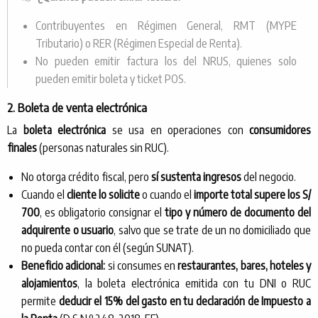
Contribuyentes en Régimen General, RMT (MYPE
Tributario) o RER (Régimen Especial de Renta).
No pueden emitir factura los del NRUS, quienes solo
pueden emitir boleta y ticket POS.
2. Boleta de venta electrónica
La
boleta electrónica
se usa en operaciones con
consumidores
finales
(personas naturales sin RUC).
No otorga crédito fiscal, pero
sí sustenta ingresos
del negocio.
Cuando el
cliente lo solicite
o cuando el
importe total supere los S/
700
, es obligatorio consignar el
tipo y número de documento del
adquirente o usuario
, salvo que se trate de un no domiciliado que
no pueda contar con él (según SUNAT).
Beneficio adicional:
si consumes en
restaurantes, bares, hoteles y
alojamientos
, la boleta electrónica emitida con tu DNI o RUC
permite
deducir el 15% del gasto en tu declaración de Impuesto a