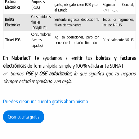
Factura
Empresas
gasto, obligatorio en B2B y con
Régimen General,
Electrónica
(RUC)
el Estado.
RMT, RER
Consumidores
Boleta
Sustenta ingresos, deducción 15
Todos los regímenes,
finales
Electrónica
% en ciertos gastos.
incluso NRUS
(DNI/RUC)
Consumidores
Agiliza operaciones, pero con
Ticket POS
(ventas
Principalmente NRUS
beneficios tributarios limitados.
rápidas)
En
NubefacT
te ayudamos a emitir tus
boletas y facturas
electrónicas
de forma rápida, simple y 100% válida ante SUNAT.
✅ Somos
PSE y OSE autorizados
, lo que significa que tu negocio
siempre estará respaldado y en regla.
Puedes crear una cuenta gratis ahora mismo.
Crear cuenta gratis