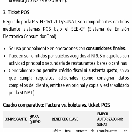
la Renta
(D S N.º 248-2018-EF).
3. Ticket POS
Regulado por la R.S. N.º 141-2017/SUNAT, son comprobantes emitidos
mediante sistemas POS bajo el SEE-CF (Sistema de Emisión
Electrónica Consumidor Final)
Se usa principalmente en operaciones con
consumidores finales
.
Pueden ser emitidos por sujetos acogidos al NRUS o aquellos con
actividad principal o secundaria de restaurantes, bares o cantinas
Generalmente
no permite crédito fiscal ni sustenta gasto
, salvo
que cumpla requisitos adicionales (como consignar datos
completos del cliente, emitirse en original y copia, y estar validado
por la SUNAT).
Cuadro comparativo: Factura vs. boleta vs. ticket POS
EMISOR
¿PARA
COMPROBANTE
BENEFICIOS CLAVE
AUTORIZADO POR
QUIÉN?
SUNAT
Crédito fiscal, sustento de
Contribuyentes en